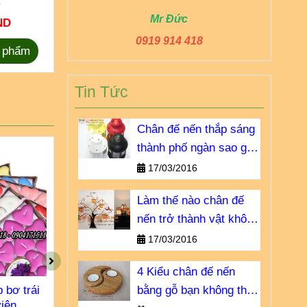
không chảy
Mr Đức
trong trang 
ND
70.000 VND
20.00
event..
0919 914 418
 phẩm
Chọn sản phẩm
Chọn 
Tin Tức
Chân đế nến thắp sáng
thành phố ngàn sao giá
bao nhiêu?
17/03/2016
Làm thế nào chân đế
nến trở thành vật không
thể thiếu?
17/03/2016
4 Kiểu chân đế nến
p bơ trái
Nến tealight sáp bơ trái
Nến tealight
bằng gỗ bạn không thể
viên
tim 13gr/20viên
7gr / 5