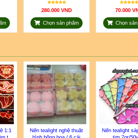
280.000 VND
70.000 V
hẩm
Chọn sản phẩm
Chọn sản
lệ 1:1
Nến tealight nghệ thuật
Nến tealight sá
im tỏ
hình bông hoa / 6 cái
tim 7gr/50