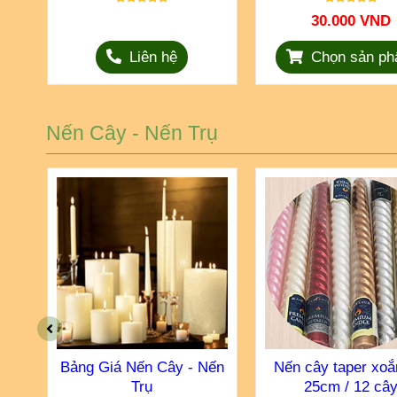
30.000 VND
Liên hệ
Chọn sản p
Nến Cây - Nến Trụ
êu
Bảng Giá Nến Cây - Nến
Nến cây taper xo
iệu
Trụ
25cm / 12 câ