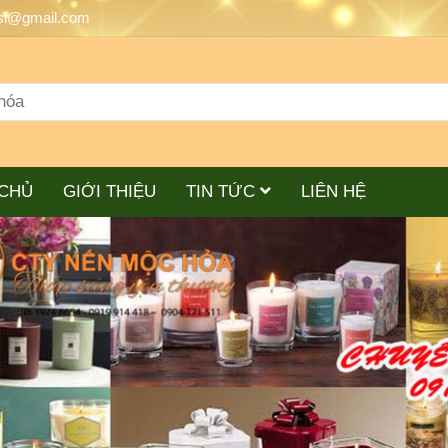
si@gmail.com
CHỦ
GIỚI THIỆU
TIN TỨC
LIÊN HỆ