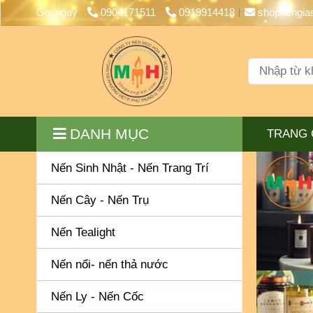
Gọi ngay
0904171511
0919914418
shopnengia
DANH MỤC
TRANG 
Nến Sinh Nhật - Nến Trang Trí
Nến Cây - Nến Trụ
Nến Tealight
Nến nổi- nến thả nước
Nến Ly - Nến Cốc