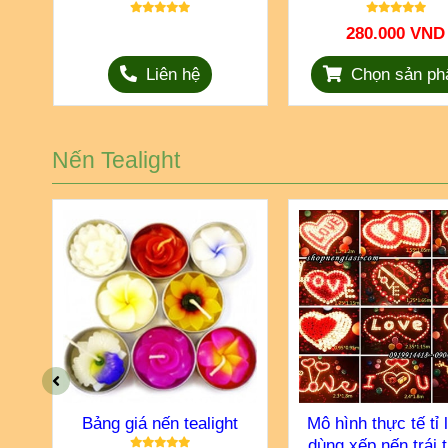
280.000 VND
Liên hệ
Chọn sản p
Nến Tealight
ng
Bảng giá nến tealight
Mô hình thực tế tỉ 
dùng xếp nến trái t