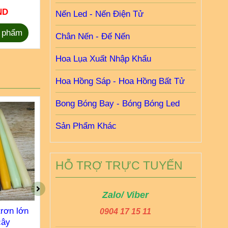
ND
35.000 VND
50.00
Nến Led - Nến Điện Tử
 phẩm
Chọn sản phẩm
Chọn 
Chân Nến - Đế Nến
Hoa Lụa Xuất Nhập Khẩu
Hoa Hồng Sáp - Hoa Hồng Bất Tử
Bong Bóng Bay - Bóng Bóng Led
Sản Phẩm Khác
HỖ TRỢ TRỰC TUYẾN
Zalo/ Viber
trơn lớn
Nến cây taper trơn 15cm
Nến cây t
0904 17 15 11
cây
/ 10 cây
thường kh