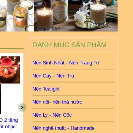
DANH MỤC SẢN PHẨM
Nến Sinh Nhật - Nến Trang Trí
Nến Cây - Nến Trụ
Nến Tealight
Nến nổi- nến thả nước
Nến Ly - Nến Cốc
D 2 tầng
Nến sinh nhật 3D phát
Nến sinh nh
át nhạc
nhạc có tuổi
nhạc 2
Nến nghệ thuật - Handmade