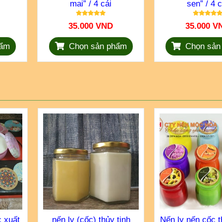
mai” / 4 cái
sen” / 4 c
35.000 VND
35.000 V
hẩm
Chọn sản phẩm
Chọn sản
 xuất
nến ly (cốc) thủy tinh
Nến ly nến cốc 