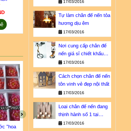
bỏ qua
17/03/2016
ND
55.000 VND
50.00
Tự làm chân đế nến tỏa
hương dịu êm
hệ
Chọn sản phẩm
Li
17/03/2016
Nơi cung cấp chân đế
nến giá sỉ chiết khấu
cao
17/03/2016
Cách chọn chân đế nến
tôn vinh vẻ đẹp nội thất
17/03/2016
Loại chân đế nến đang
thịnh hành số 1 tại
Châu u
17/03/2016
ớc ”hoa
Nến nổi thả nước ”hoa ly”
Nến thả nước