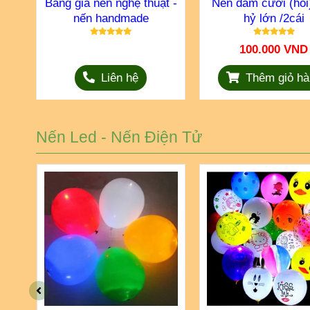
i
Bảng giá nến nghệ thuật -
Nến đám cưới (hỏi
nến handmade
hỷ lớn /2cái
ND
100.000 VND
Liên hệ
Thêm giỏ hà
Nến Led - Nến Điện Tử