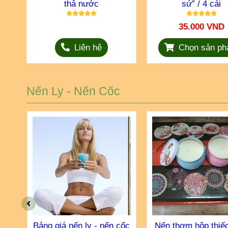
thả nước
sứ” / 4 cái
35.000 VND
Liên hệ
Chọn sản p
Nến Ly - Nến Cốc
i
Bảng giá nến ly - nến cốc
Nến thơm hộp thiếc