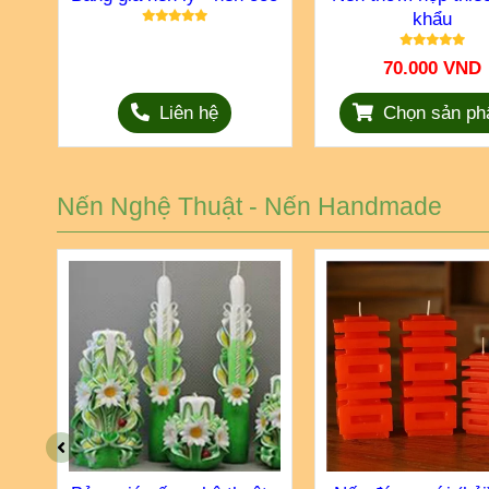
khẩu
70.000 VND
Liên hệ
Chọn sản p
Nến Nghệ Thuật - Nến Handmade