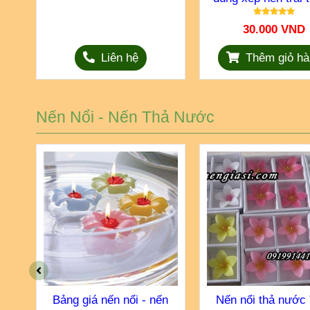
tình lãng mạn
30.000 VND
Liên hệ
Thêm giỏ hà
Nến Nổi - Nến Thả Nước
ng
Bảng giá nến nổi - nến
Nến nổi thả nước 