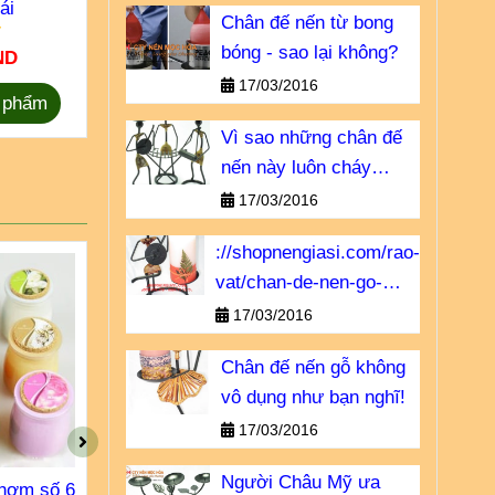
ái
/ 4 cái
10 
Chân đế nến từ bong
bóng - sao lại không?
ND
35.000 VND
40.00
17/03/2016
 phẩm
Chọn sản phẩm
Chọn 
Vì sao những chân đế
nến này luôn cháy
hàng?
17/03/2016
://shopnengiasi.com/rao-
vat/chan-de-nen-go-
khong-vo-dung-nhu-ban-
17/03/2016
nghi.html
Chân đế nến gỗ không
vô dụng như bạn nghĩ!
17/03/2016
Người Châu Mỹ ưa
thơm số 6
Nến ly nến cốc thơm số 7