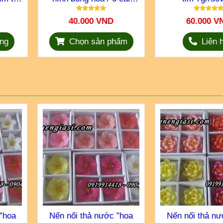
dùng trong trang trí
40.000 VND
60.000 V
ng
Chọn sản phẩm
Liên 
”hoa
Nến nổi thả nước ”hoa
Nến nổi thả nư