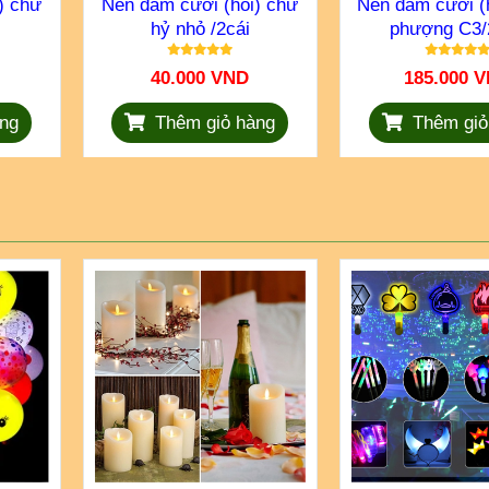
) chữ
Nến đám cưới (hỏi) chữ
Nến đám cưới (h
hỷ nhỏ /2cái
phượng C3/
40.000 VND
185.000 
ng
Thêm giỏ hàng
Thêm giỏ