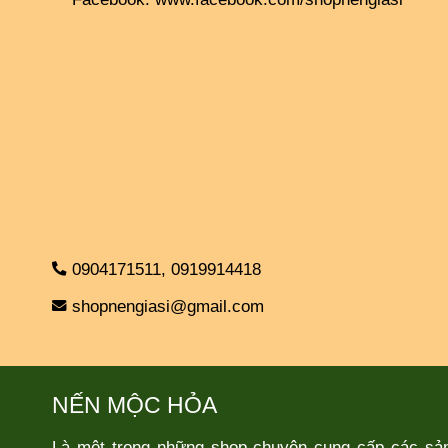
0904171511,
0919914418
shopnengiasi@gmail.com
NẾN MỘC HỎA
Là một trong những shop chuyên cung cấp các sả