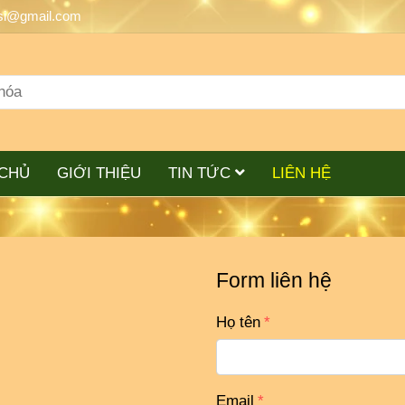
si@gmail.com
CHỦ
GIỚI THIỆU
TIN TỨC
LIÊN HỆ
Form liên hệ
Họ tên
Email