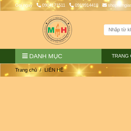
Gọi ngay
0904171511
0919914418
shopnengia
DANH MỤC
TRANG 
Trang chủ
/
LIÊN HỆ