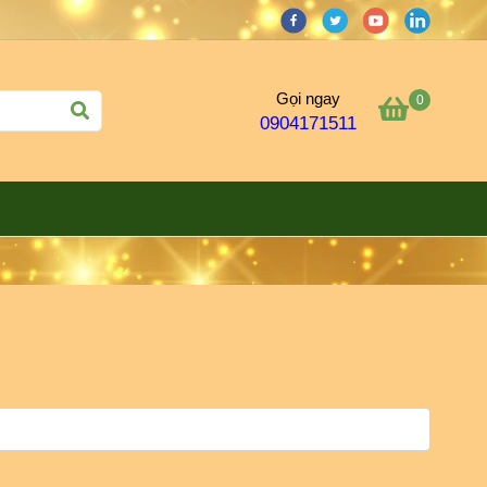
Gọi ngay
0
0904171511