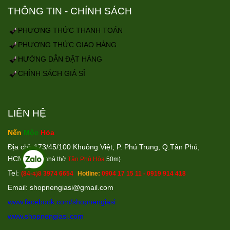
THÔNG TIN - CHÍNH SÁCH
PHƯƠNG THỨC THANH TOÁN
PHƯƠNG THỨC GIAO HÀNG
HƯỚNG DẪN ĐẶT HÀNG
CHÍNH SÁCH GIÁ SỈ
LIÊN HỆ
Nến
Mộc
Hỏa
Địa chỉ: 173/45/100 Khuông Việt, P. Phú Trung, Q.Tân Phú,
HCM
(Cách nhà thờ
Tân Phú Hòa
50m)
Tel:
(84-4)8 3974 6654
Hotline:
0904 17 15 11 - 0919 914 418
Email: shopnengiasi@gmail.co
m
www.facebook.com/shopnengiasi
www.shopnengiasi.com