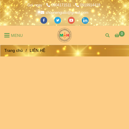
Gọi ngay
0904171511
0919914418
shopnengiasi@gmail.com
0
MENU
Trang chủ
/
LIÊN HỆ