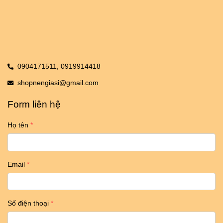
0904171511,
0919914418
shopnengiasi@gmail.com
Form liên hệ
Họ tên
Email
Số điện thoại