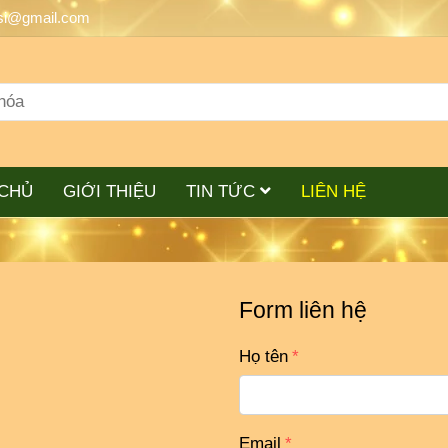
si@gmail.com
CHỦ
GIỚI THIỆU
TIN TỨC
LIÊN HỆ
Form liên hệ
Họ tên
Email