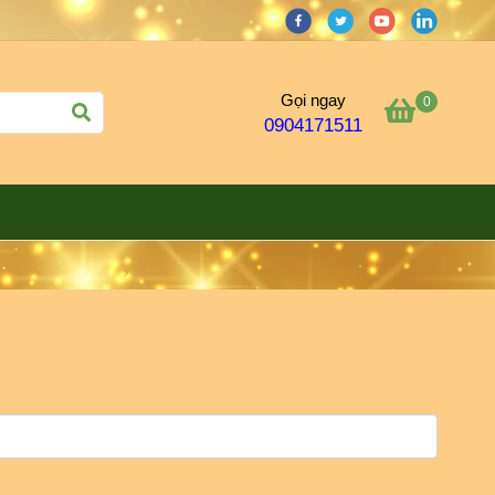
Gọi ngay
0
0904171511