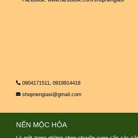
0904171511,
0919914418
shopnengiasi@gmail.com
NẾN MỘC HỎA
Là một trong những shop chuyên cung cấp các sả