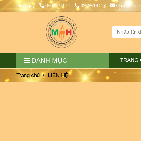
Gọi ngay
0904171511
0919914418
shopnengia
DANH MỤC
TRANG 
Trang chủ
/
LIÊN HỆ