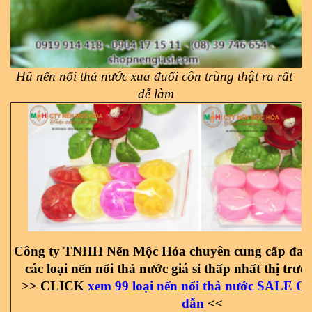
Hũ nến nổi thả nước xua đuổi côn trùng thật ra rất 
dễ làm
Công ty TNHH Nến Mộc Hỏa chuyên cung cấp đa 
các loại nến nổi thả nước giá sỉ thấp nhất thị trư
>> CLICK 
xem 99 loại nến nổi thả nước SALE O
dẫn
 <<