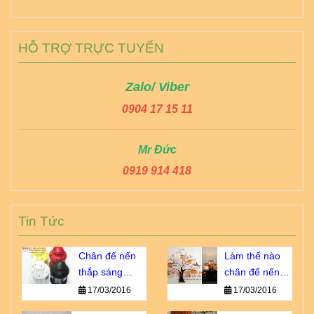
HỖ TRỢ TRỰC TUYẾN
Zalo/ Viber
0904 17 15 11
Mr Đức
0919 914 418
Tin Tức
Chân đế nến
Làm thế nào
thắp sáng
chân đế nến
thành phố
trở thành vật
17/03/2016
17/03/2016
ngàn sao giá
không thể