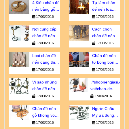
bao nhiêu?
4 Kiểu chân đế
thiếu?
Tự làm chân
nến bằng gỗ
đế nến tỏa
bạn không thể
hương dịu êm
17/03/2016
17/03/2016
bỏ qua
Nơi cung cấp
Cách chọn
chân đế nến
chân đế nến
giá sỉ chiết
tôn vinh vẻ đẹp
17/03/2016
17/03/2016
khấu cao
nội thất
Loại chân đế
Chân đế nến
nến đang thịnh
từ bong bóng -
hành số 1 tại
sao lại không?
17/03/2016
17/03/2016
Châu u
Vì sao những
://shopnengiasi.com/
chân đế nến
vat/chan-de-
này luôn cháy
nen-go-khong-
17/03/2016
17/03/2016
hàng?
vo-dung-nhu-
Chân đế nến
ban-nghi.html
Người Châu
gỗ không vô
Mỹ ưa dùng
dụng như bạn
loại chân đế
17/03/2016
17/03/2016
nghĩ!
nến sắt nào?