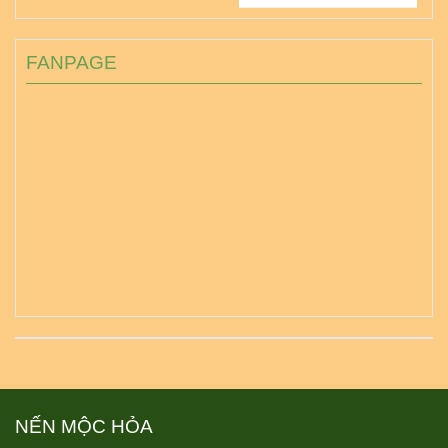
FANPAGE
NẾN MỘC HỎA