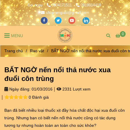
Gọi ngay
0904171511
0919914418
shopnengiasi@gmail.com
0
MENU
Trang chủ
/
Rao vặt
/
BẤT NGỜ nến nổi thả nước xua đuổi côn t
BẤT NGỜ nến nổi thả nước xua
đuổi côn trùng
Ngày đăng:
01/03/2016
2331 Lượt xem
0 Đánh giá
Bạn đã biết nhiều loại thuốc xịt đầy hóa chất độc hại xua đuổi côn
trùng. Nhưng bạn có biết nến nổi thả nước cũng có tác dụng
tương tự nhưng hoàn toàn an toàn cho sức khỏe?