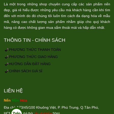
Là một trong những shop chuyên cung cấp các sản phẩm nến
đẹp, giá rẻ hiểu được những yêu cầu mà khách hàng cần khi tìm
đến với mình do đó chúng tôi luôn tìm cách đa dạng hóa về mẫu
mã, nâng cao chất lượng sản phẩm nhằm giúp cho quý khách
hàng có được không gian mua sắm thoải mái và hấp dẫn nhất.
THÔNG TIN - CHÍNH SÁCH
PHƯƠNG THỨC THANH TOÁN
PHƯƠNG THỨC GIAO HÀNG
HƯỚNG DẪN ĐẶT HÀNG
CHÍNH SÁCH GIÁ SỈ
LIÊN HỆ
Nến
Mộc
Hỏa
Địa chỉ: 173/45/100 Khuông Việt, P. Phú Trung, Q.Tân Phú,
HCM
(Cách nhà thờ
Tân Phú Hòa
50m)