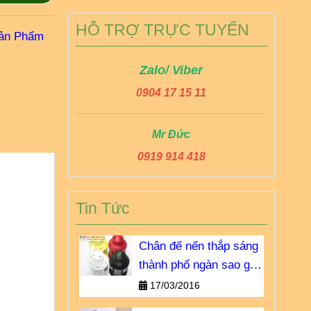
HỖ TRỢ TRỰC TUYẾN
ản Phẩm
Zalo/ Viber
0904 17 15 11
Mr Đức
0919 914 418
Tin Tức
Chân đế nến thắp sáng
thành phố ngàn sao giá
bao nhiêu?
17/03/2016