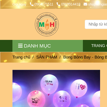
Gọi ngay
0904171511
0919914418
shopnengia
DANH MỤC
TRANG 
Trang chủ
/
SẢN PHẨM
/
Bong Bóng Bay - Bóng 