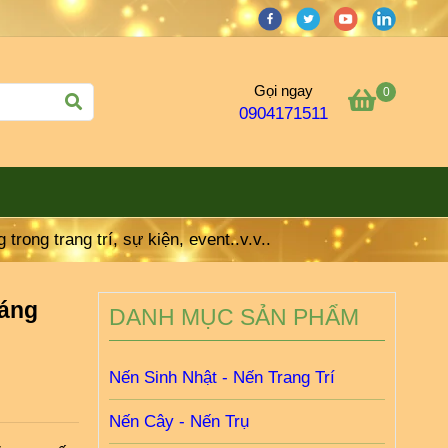
Gọi ngay
0
0904171511
rong trang trí, sự kiện, event..v.v..
sáng
DANH MỤC SẢN PHẨM
Nến Sinh Nhật - Nến Trang Trí
Nến Cây - Nến Trụ