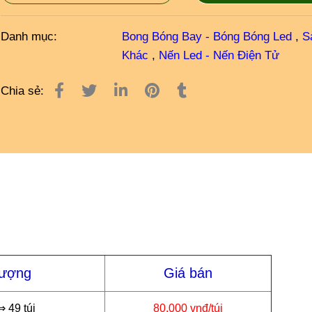
Danh mục:
Bong Bóng Bay - Bóng Bóng Led
,
S
Khác
,
Nến Led - Nến Điện Tử
Chia sẻ:
lượng
Giá bán
⇒ 49 túi
80.000 vnđ/túi