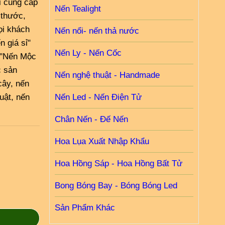
i cung cấp
Nến Tealight
 thước,
ọi khách
Nến nổi- nến thả nước
 giá sỉ"
Nến Ly - Nến Cốc
. "Nến Mộc
c sản
Nến nghệ thuật - Handmade
cây, nến
huật, nến
Nến Led - Nến Điện Tử
Chân Nến - Đế Nến
Hoa Lụa Xuất Nhập Khẩu
Hoa Hồng Sáp - Hoa Hồng Bất Tử
Bong Bóng Bay - Bóng Bóng Led
Sản Phẩm Khác