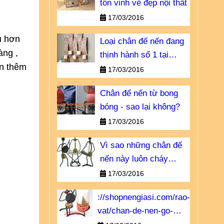
tôn vinh vẻ đẹp nội thất
17/03/2016
u hơn
Loại chân đế nến đang
ng , 
thịnh hành số 1 tại
n thêm 
Châu u
17/03/2016
Chân đế nến từ bong
bóng - sao lại không?
17/03/2016
Vì sao những chân đế
nến này luôn cháy
hàng?
17/03/2016
://shopnengiasi.com/rao-
vat/chan-de-nen-go-