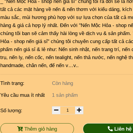
_ "Nến Mộc Hỏa - shop nến giá sỉ" chúng tôi ra đời sẽ là nơ
tất cả các mặt hàng về nến & nến thơm với kiểu dáng, kích
màu sắc, mùi hương phù hợp với sự lựa chọn của tất cả m
hàng & giá cả hợp lý nhất. Đến với "Nến Mộc Hỏa - shop nến
chúng tôi bạn sẽ cảm thấy hài lòng về dịch vụ & sản phẩm
Hỏa - shop nến giá sỉ" chúng tôi chuyên cung cấp tất cả cá
phẩm nến giá sỉ & lẻ như: Nến sinh nhật, nến trang trí, nến 
trụ, nến ly, nến cốc, nến tealight, nến thả nước, nến nghệ t
handmade, chân nến, đế nến v…v..
Tình trạng:
Còn hàng
Yêu cầu mua ít nhất
1 sản phẩm
Số lượng:
Thêm giỏ hàng
Liên hệ