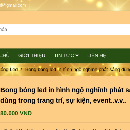
si@gmail.com
CHỦ
GIỚI THIỆU
TIN TỨC
LIÊN HỆ
Bóng Led
/
Bong bóng led in hình ngộ nghĩnh phát sáng dùng t
Bong bóng led in hình ngộ nghĩnh phát 
dùng trong trang trí, sự kiện, event..v.v..
80.000 VND