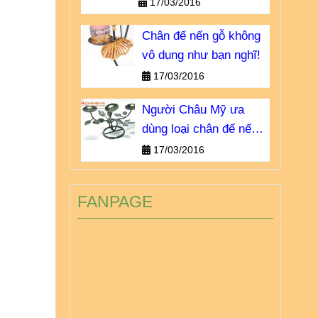
khong-vo-dung-nhu-ban-
17/03/2016
nghi.html
Chân đế nến gỗ không
vô dụng như bạn nghĩ!
17/03/2016
Người Châu Mỹ ưa
dùng loại chân đế nến
sắt nào?
17/03/2016
FANPAGE