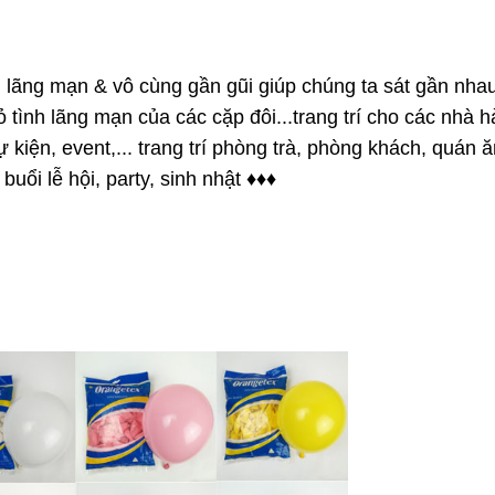
 lãng mạn & vô cùng gần gũi giúp chúng ta sát gần nha
tỏ tình lãng mạn của các cặp đôi...trang trí cho các nhà hà
ự kiện, event,... trang trí phòng trà, phòng khách, quán ă
uổi lễ hội, party, sinh nhật 
♦
♦
♦