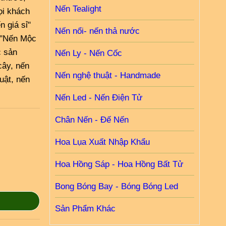
Nến Tealight
ọi khách
 giá sỉ"
Nến nổi- nến thả nước
. "Nến Mộc
c sản
Nến Ly - Nến Cốc
cây, nến
Nến nghệ thuật - Handmade
huật, nến
Nến Led - Nến Điện Tử
Chân Nến - Đế Nến
Hoa Lụa Xuất Nhập Khẩu
Hoa Hồng Sáp - Hoa Hồng Bất Tử
Bong Bóng Bay - Bóng Bóng Led
Sản Phẩm Khác