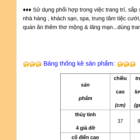
♦
♦
♦
S
ử dụng phối hợp trong việc trang trí, sắp 
nhà hàng , khách sạn, spa, trung tâm tiệc cưới,.
quán ăn thêm thơ mộng & lãng mạn...dùng trang t
Bảng thống kê sản phẩm:
chiều
t
sản
cao
l
phẩm
(cm)
(g
thủy tinh
37
4 giá đỡ
cổ điển cao