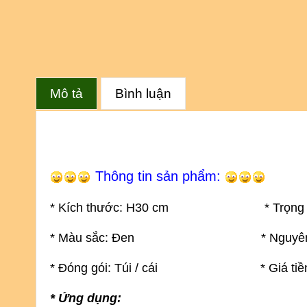
Mô tả
Bình luận
Thông tin sản phẩm:
* Kích thước: H30
cm
* Trọng lượng
* Màu sắc: Đen
* Nguyên
* Đóng gói: Túi / cái * Giá tiền:
* Ứng dụng: