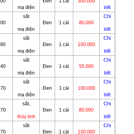
900
Đen
1 cái
300.000
tiết
mạ điện
Chi
sắt
200
Đen
1 cái
80.000
tiết
mạ điện
Chi
sắt
280
Đen
1 cái
100.000
tiết
mạ điện
Chi
sắt
240
Đen
1 cái
55.000
tiết
mạ điện
Chi
sắt
470
Đen
1 cái
100.000
tiết
mạ điện
Chi
sắt,
270
Đen
1 cái
80.000
tiết
thủy tinh
Chi
sắt
370
Đen
1 cái
100.000