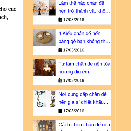
Làm thế nào chân đế
cho các 
nến trở thành vật không
ch, 
thể thiếu?
17/03/2016
4 Kiểu chân đế nến
bằng gỗ bạn không thể
bỏ qua
17/03/2016
Tự làm chân đế nến tỏa
hương dịu êm
17/03/2016
Nơi cung cấp chân đế
nến giá sỉ chiết khấu
cao
17/03/2016
Cách chọn chân đế nến