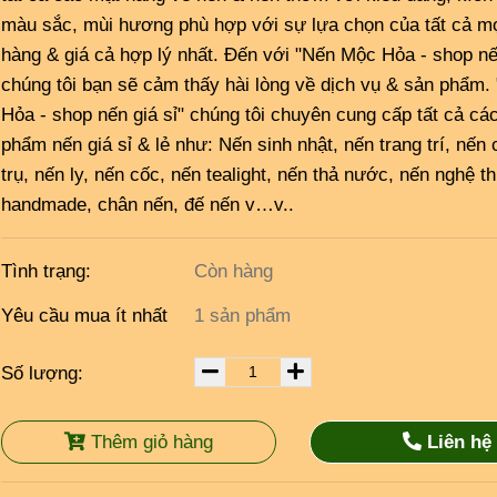
màu sắc, mùi hương phù hợp với sự lựa chọn của tất cả m
hàng & giá cả hợp lý nhất. Đến với "Nến Mộc Hỏa - shop nến
chúng tôi bạn sẽ cảm thấy hài lòng về dịch vụ & sản phẩm
Hỏa - shop nến giá sỉ" chúng tôi chuyên cung cấp tất cả cá
phẩm nến giá sỉ & lẻ như: Nến sinh nhật, nến trang trí, nến 
trụ, nến ly, nến cốc, nến tealight, nến thả nước, nến nghệ t
handmade, chân nến, đế nến v…v..
Tình trạng:
Còn hàng
Yêu cầu mua ít nhất
1 sản phẩm
Số lượng:
Thêm giỏ hàng
Liên hệ