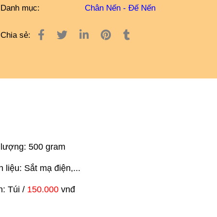
Danh mục:
Chân Nến - Đế Nến
Chia sẻ:
: 500 gram
 liệu: Sắt mạ điện,...
 Túi /
150.000
vnđ