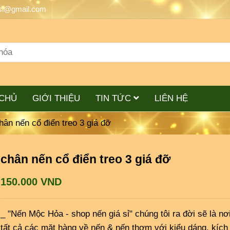
si@gmail.com
CHỦ
GIỚI THIỆU
TIN TỨC
LIÊN HỆ
hân nến cổ điển treo 3 giá đỡ
chân nến cổ điển treo 3 giá đỡ
150.000 VND
_ "Nến Mộc Hỏa - shop nến giá sỉ" chúng tôi ra đời sẽ là nơ
tất cả các mặt hàng về nến & nến thơm với kiểu dáng, kích