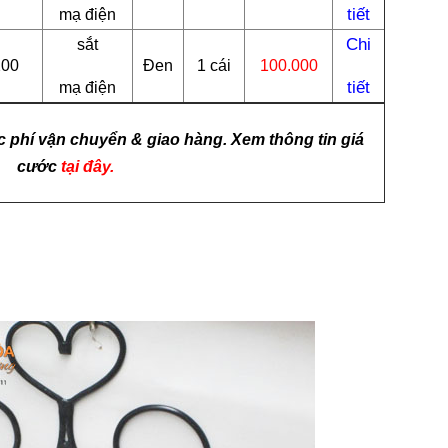
tiết
mạ điện
Chi
sắt
200
Đen
1 cái
100.000
tiết
mạ điện
c phí vận chuyển & giao hàng. Xem thông tin giá
cước
tại đây.