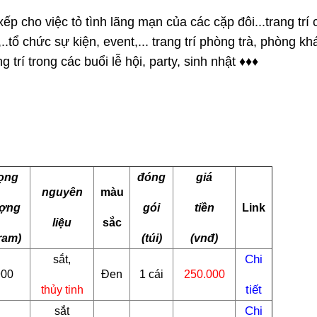
xếp cho việc tỏ tình lãng mạn của các cặp đôi...trang trí 
.tổ chức sự kiện, event,... trang trí phòng trà, phòng khá
rí trong các buổi lễ hội, party, sinh nhật 
♦
♦
♦
rọng
đóng
giá
nguyên
màu
ượng
gói
tiền
Link
liệu
sắc
ram)
(túi)
(vnđ)
Chi
sắt,
900
Đen
1 cái
250.000
tiết
thủy tinh
Chi
sắt