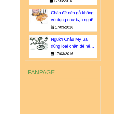
khong-vo-dung-nhu-ban-
17/03/2016
nghi.html
Chân đế nến gỗ không
vô dụng như bạn nghĩ!
17/03/2016
Người Châu Mỹ ưa
dùng loại chân đế nến
sắt nào?
17/03/2016
FANPAGE