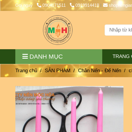
Gọi ngay
0904171511
0919914418
shopnengia
DANH MỤC
TRANG 
Trang chủ
/
SẢN PHẨM
/
Chân Nến - Đế Nến
/
c