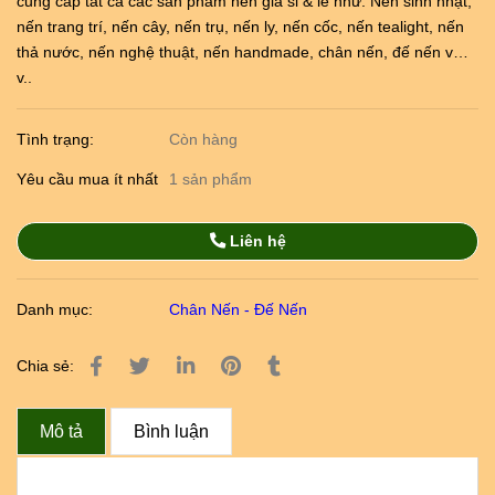
cung cấp tất cả các sản phẩm nến giá sỉ & lẻ như: Nến sinh nhật,
nến trang trí, nến cây, nến trụ, nến ly, nến cốc, nến tealight, nến
thả nước, nến nghệ thuật, nến handmade, chân nến, đế nến v…
v..
Tình trạng:
Còn hàng
Yêu cầu mua ít nhất
1 sản phẩm
Liên hệ
Danh mục:
Chân Nến - Đế Nến
Chia sẻ:
Mô tả
Bình luận