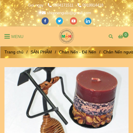
Gọi ngay
0904171511
0919914418
shopnengiasi@gmail.com
0
MENU
Trang chủ
/
SẢN PHẨM
/
Chân Nến - Đế Nến
/
Chân Nến ngườ