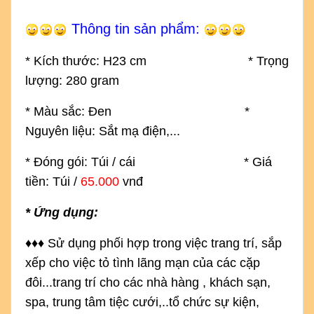
Thông tin sản phẩm:
* Kích thước: H
23 cm
* Trọng
lượng: 280 gram
* Màu sắc: Đen
*
Nguyên liệu: Sắt mạ điện,...
* Đóng gói: Túi / cái * Giá
tiền: Túi /
65.000
vnđ
* Ứng dụng:
♦
♦
♦
S
ử dụng phối hợp trong việc trang trí, sắp 
xếp cho việc tỏ tình lãng mạn của các cặp 
đôi...trang trí cho các nhà hàng , khách sạn, 
spa, trung tâm tiệc cưới,..tổ chức sự kiện, 