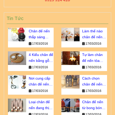
Tin Tức
Chân đế nến
Làm thế nào
thắp sáng
chân đế nến
thành phố
trở thành vật
17/03/2016
17/03/2016
ngàn sao giá
không thể
bao nhiêu?
4 Kiểu chân đế
thiếu?
Tự làm chân
nến bằng gỗ
đế nến tỏa
bạn không thể
hương dịu êm
17/03/2016
17/03/2016
bỏ qua
Nơi cung cấp
Cách chọn
chân đế nến
chân đế nến
giá sỉ chiết
tôn vinh vẻ đẹp
17/03/2016
17/03/2016
khấu cao
nội thất
Loại chân đế
Chân đế nến
nến đang thịnh
từ bong bóng -
hành số 1 tại
sao lại không?
17/03/2016
17/03/2016