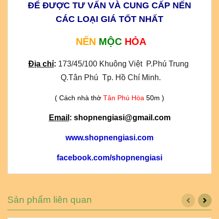
ĐỂ ĐƯỢC TƯ VẤN VÀ CUNG CẤP NẾN
CÁC LOẠI GIÁ TỐT NHẤT
NẾN
MỘC
HỎA
Địa chỉ
:
173/45/100 Khuông Việt  P.Phú Trung 
 Q.Tân Phú  Tp. Hồ Chí Minh.
( Cách nhà thờ
Tân Phú Hòa
50m )
Email
: shopnengiasi@gmail.com
www.shopnengiasi.com
facebook.com/shopnengiasi
Sản phẩm liên quan