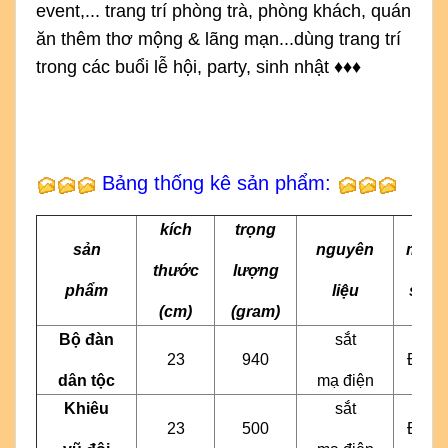
event,... trang trí phòng trà, phòng khách, quán 
ăn thêm thơ mộng & lãng mạn...dùng trang trí 
trong các buổi lễ hội, party, sinh nhật 
♦
♦
♦
Bảng thống kê sản phẩm:
kích
trọng
sản
nguyên
màu
thước
lượng
phẩm
liệu
sắc
(cm)
(gram)
Bộ đàn
sắt
23
940
Đen
dân tộc
mạ điện
Khiêu
sắt
23
500
Đen