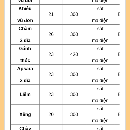
vũ đôi
mạ điện
Khiêu
sắt
21
300
Đen
vũ đơn
mạ điện
Chàm
sắt
26
300
Đen
3 dĩa
mạ điện
Gánh
sắt
23
420
Đen
thóc
mạ điện
Apsara
sắt
23
300
Đen
2 dĩa
mạ điện
sắt
Liềm
23
300
Đen
mạ điện
sắt
Xẻng
20
300
Đen
mạ điện
Chày
sắt