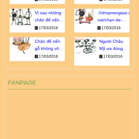
Châu u
Vì sao những
://shopnengiasi.com/
chân đế nến
vat/chan-de-
này luôn cháy
nen-go-khong-
17/03/2016
17/03/2016
hàng?
vo-dung-nhu-
Chân đế nến
ban-nghi.html
Người Châu
gỗ không vô
Mỹ ưa dùng
dụng như bạn
loại chân đế
17/03/2016
17/03/2016
nghĩ!
nến sắt nào?
FANPAGE