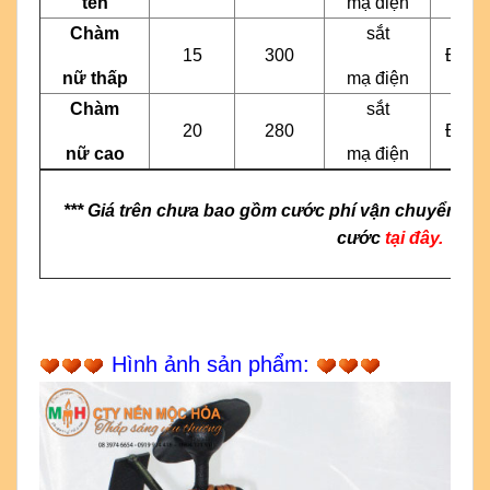
tên
mạ điện
Chàm
sắt
15
300
Đen
nữ thấp
mạ điện
Chàm
sắt
20
280
Đen
nữ cao
mạ điện
*** Giá trên chưa bao gồm cước phí vận chuyển & g
cước
tại đây.
Hình ảnh sản phẩm: