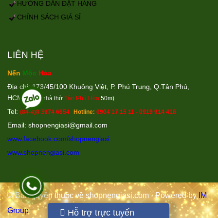
HƯỚNG DẪN ĐẶT HÀNG
CHÍNH SÁCH GIÁ SỈ
LIÊN HỆ
Nến
Mộc
Hỏa
Địa chỉ: 173/45/100 Khuông Việt, P. Phú Trung, Q.Tân Phú,
HCM
(Cách nhà thờ
Tân Phú Hòa
50m)
Tel:
(84-4)8 3974 6654
Hotline:
0904 17 15 11 - 0919 914 418
Email: shopnengiasi@gmail.co
m
www.facebook.com/shopnengiasi
www.shopnengiasi.com
© Bản quyền thuộc về shopnengiasi.com - Powered by
IM
Group
Hỗ trợ trực tuyến