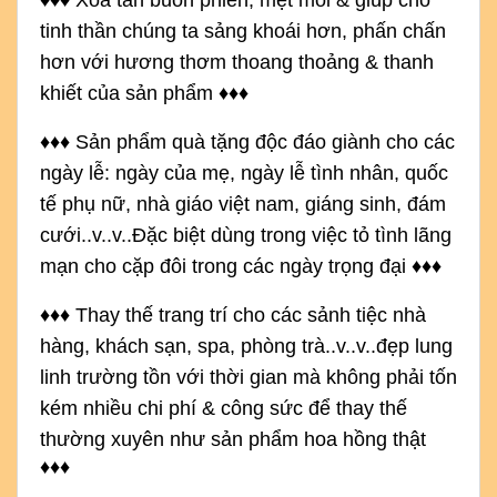
♦
♦
♦
Xóa tan buồn phiền, mệt mỏi & giúp cho
tinh thần chúng ta sảng khoái hơn, phấn chấn
hơn với hương thơm thoang thoảng & thanh
khiết của sản phẩm
♦
♦
♦
♦
♦
♦ Sản phẩm quà tặng độc đáo giành cho các
ngày lễ: ngày của mẹ, ngày lễ tình nhân, quốc
tế phụ nữ, nhà giáo việt nam, giáng sinh, đám
cưới..v..v..Đặc biệt dùng trong việc tỏ tình lãng
mạn cho cặp đôi trong các ngày trọng đại
♦
♦
♦
♦
♦
♦ Thay thế trang trí cho các sảnh tiệc nhà
hàng, khách sạn, spa, phòng trà..v..v..đẹp lung
linh trường tồn với thời gian mà không phải tốn
kém nhiều chi phí & công sức để thay thế
thường xuyên như sản phẩm hoa hồng thật
♦
♦
♦