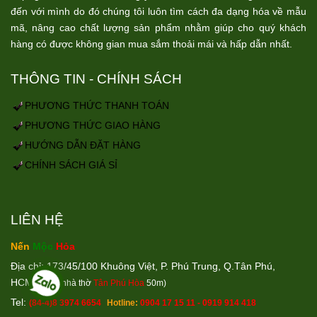
đến với mình do đó chúng tôi luôn tìm cách đa dạng hóa về mẫu
mã, nâng cao chất lượng sản phẩm nhằm giúp cho quý khách
hàng có được không gian mua sắm thoải mái và hấp dẫn nhất.
THÔNG TIN - CHÍNH SÁCH
PHƯƠNG THỨC THANH TOÁN
PHƯƠNG THỨC GIAO HÀNG
HƯỚNG DẪN ĐẶT HÀNG
CHÍNH SÁCH GIÁ SỈ
LIÊN HỆ
Nến
Mộc
Hỏa
Địa chỉ: 173/45/100 Khuông Việt, P. Phú Trung, Q.Tân Phú,
HCM
(Cách nhà thờ
Tân Phú Hòa
50m)
Tel:
(84-4)8 3974 6654
Hotline:
0904 17 15 11 - 0919 914 418