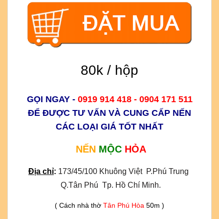
80k / hộp
GỌI NGAY -
0919 914 418 - 0904 171 511
ĐỂ ĐƯỢC TƯ VẤN VÀ CUNG CẤP NẾN
CÁC LOẠI GIÁ TỐT NHẤT
NẾN
MỘC
HỎA
Địa chỉ
:
173/45/100 Khuông Việt  P.Phú Trung 
 Q.Tân Phú  Tp. Hồ Chí Minh.
( Cách nhà thờ
Tân Phú Hòa
50m )