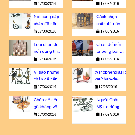
bạn không thể
hương dịu êm
17/03/2016
17/03/2016
bỏ qua
Nơi cung cấp
Cách chọn
chân đế nến
chân đế nến
giá sỉ chiết
tôn vinh vẻ đẹp
17/03/2016
17/03/2016
khấu cao
nội thất
Loại chân đế
Chân đế nến
nến đang thịnh
từ bong bóng -
hành số 1 tại
sao lại không?
17/03/2016
17/03/2016
Châu u
Vì sao những
://shopnengiasi.com/
chân đế nến
vat/chan-de-
này luôn cháy
nen-go-khong-
17/03/2016
17/03/2016
hàng?
vo-dung-nhu-
Chân đế nến
ban-nghi.html
Người Châu
gỗ không vô
Mỹ ưa dùng
dụng như bạn
loại chân đế
17/03/2016
17/03/2016
nghĩ!
nến sắt nào?