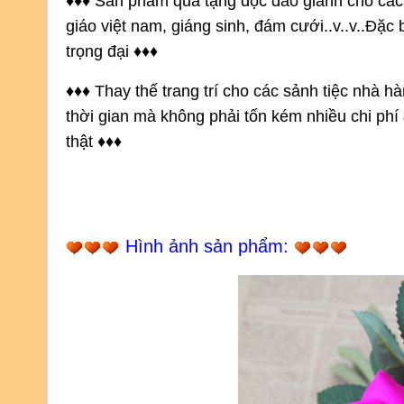
♦
♦
♦ Sản phẩm quà tặng độc đáo giành cho các 
giáo việt nam, giáng sinh, đám cưới..v..v..Đặc 
trọng đại
♦
♦
♦
♦
♦
♦ Thay thế trang trí cho các sảnh tiệc nhà hà
thời gian mà không phải tốn kém nhiều chi ph
thật
♦
♦
♦
Hình ảnh sản phẩm: