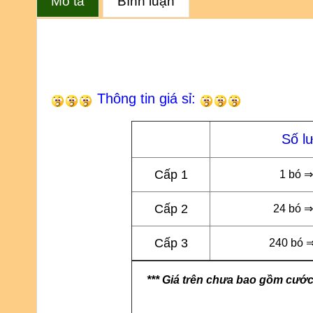
Mô tả
Bình luận
Thông tin giá sỉ:
Số l
Cấp 1
1 bó ⇒
Cấp 2
24 bó ⇒
Cấp 3
240 bó ⇒
*** Giá trên chưa bao gồm cước