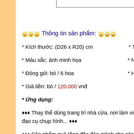
Thông tin sản phẩm:
* Kích thước: (D26
x R20) cm
* Trọng 
* Màu sắc: ảnh minh họa
* Nguyên liệ
* Đóng gói: bó / 6 hoa
* Hương th
* Giá tiền: bó /
120.000
vnđ
* Ứng dụng:
♦
♦
♦ Thay thế dùng trang trí nhà cửa, nơi làm 
đạo cụ chụp hình...
♦
♦
♦