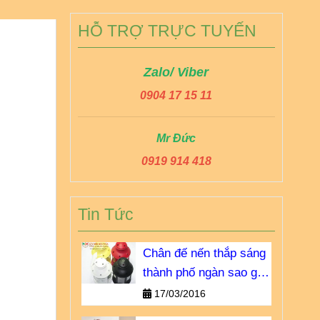
HỖ TRỢ TRỰC TUYẾN
Zalo/ Viber
0904 17 15 11
Mr Đức
0919 914 418
Tin Tức
Chân đế nến thắp sáng
thành phố ngàn sao giá
bao nhiêu?
17/03/2016