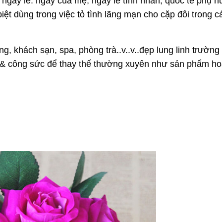
ngày lễ: ngày của mẹ, ngày lễ tình nhân, quốc tế phụ n
biệt dùng trong việc tỏ tình lãng mạn cho cặp đôi trong 
ng, khách sạn, spa, phòng trà..v..v..đẹp lung linh trường
í & công sức để thay thế thường xuyên như sản phẩm h