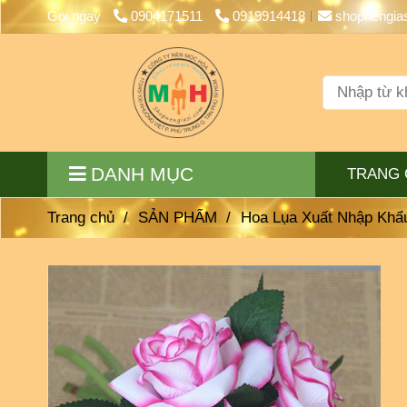
Gọi ngay
0904171511
0919914418
shopnengia
DANH MỤC
TRANG 
Trang chủ
/
SẢN PHẨM
/
Hoa Lụa Xuất Nhập Khẩ