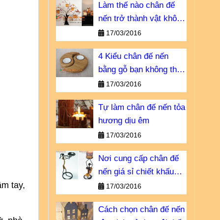
Làm thế nào chân đế
nến trở thành vật không
thể thiếu?
17/03/2016
4 Kiểu chân đế nến
bằng gỗ bạn không thể
bỏ qua
17/03/2016
Tự làm chân đế nến tỏa
hương dịu êm
17/03/2016
Nơi cung cấp chân đế
nến giá sỉ chiết khấu
ầm tay,
cao
17/03/2016
Cách chọn chân đế nến