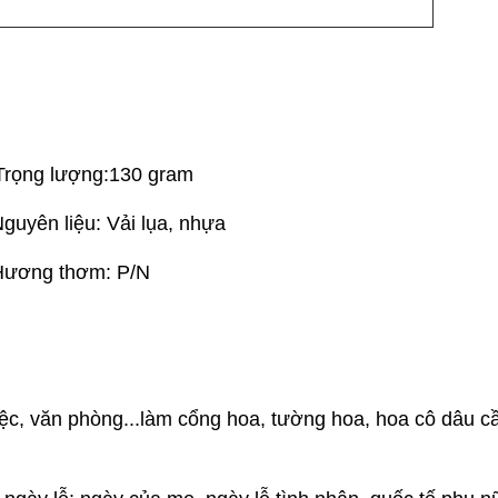
lượng:130
gram
u: Vải lụa, nhựa
ơm: P/N
việc, văn phòng...làm cổng hoa, tường hoa, hoa cô dâu c