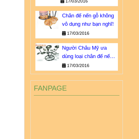
khong-vo-dung-nhu-ban-
17/03/2016
nghi.html
Chân đế nến gỗ không
vô dụng như bạn nghĩ!
17/03/2016
Người Châu Mỹ ưa
dùng loại chân đế nến
sắt nào?
17/03/2016
FANPAGE