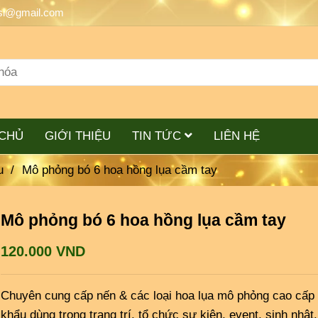
si@gmail.com
CHỦ
GIỚI THIỆU
TIN TỨC
LIÊN HỆ
u
/
Mô phỏng bó 6 hoa hồng lụa cầm tay
Mô phỏng bó 6 hoa hồng lụa cầm tay
120.000 VND
Chuyên cung cấp nến & các loại hoa lụa mô phỏng cao cấp
khẩu dùng trong trang trí, tổ chức sự kiện, event, sinh nhật.