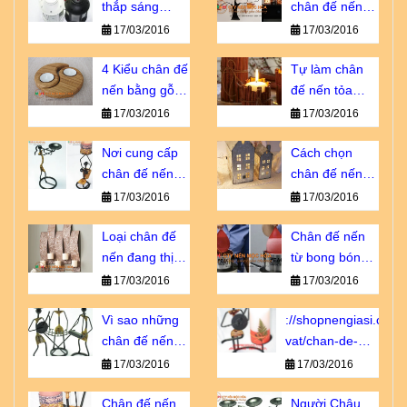
thắp sáng
chân đế nến
thành phố
trở thành vật
17/03/2016
17/03/2016
ngàn sao giá
không thể
bao nhiêu?
4 Kiểu chân đế
thiếu?
Tự làm chân
nến bằng gỗ
đế nến tỏa
bạn không thể
hương dịu êm
17/03/2016
17/03/2016
bỏ qua
Nơi cung cấp
Cách chọn
chân đế nến
chân đế nến
giá sỉ chiết
tôn vinh vẻ đẹp
17/03/2016
17/03/2016
khấu cao
nội thất
Loại chân đế
Chân đế nến
nến đang thịnh
từ bong bóng -
hành số 1 tại
sao lại không?
17/03/2016
17/03/2016
Châu u
Vì sao những
://shopnengiasi.com/
chân đế nến
vat/chan-de-
này luôn cháy
nen-go-khong-
17/03/2016
17/03/2016
hàng?
vo-dung-nhu-
Chân đế nến
ban-nghi.html
Người Châu