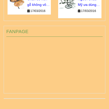
gỗ không vô
Mỹ ưa dùng
dụng như bạn
loại chân đế
17/03/2016
17/03/2016
nghĩ!
nến sắt nào?
FANPAGE