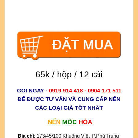
65k / hộp / 12 cái
GỌI NGAY -
0919 914 418 - 0904 171 511
ĐỂ ĐƯỢC TƯ VẤN VÀ CUNG CẤP NẾN
CÁC LOẠI GIÁ TỐT NHẤT
NẾN
MỘC
HỎA
Địa chỉ
:
173/45/100 Khuông Việt  P.Phú Trung 