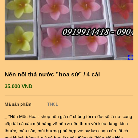
Nến nổi thả nước ”hoa sứ” / 4 cái
35.000 VND
Mã sản phẩm:
TN01
_ "Nến Mộc Hỏa - shop nến giá sỉ" chúng tôi ra đời sẽ là nơi cung
cấp tất cả các mặt hàng về nến & nến thơm với kiểu dáng, kích
thước, màu sắc, mùi hương phù hợp với sự lựa chọn của tất cả
mọi khách hàng & giá cả hợp lý nhất. Đến với "Nến Mộc Hỏa -