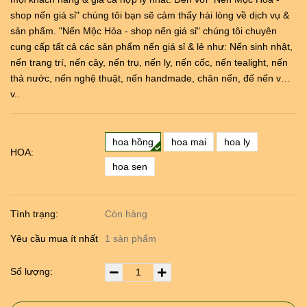
shop nến giá sỉ" chúng tôi bạn sẽ cảm thấy hài lòng về dịch vụ &
sản phẩm. "Nến Mộc Hỏa - shop nến giá sỉ" chúng tôi chuyên
cung cấp tất cả các sản phẩm nến giá sỉ & lẻ như: Nến sinh nhật,
nến trang trí, nến cây, nến trụ, nến ly, nến cốc, nến tealight, nến
thả nước, nến nghệ thuật, nến handmade, chân nến, đế nến v…
v..
hoa hồng
hoa mai
hoa ly
HOA:
hoa sen
Tình trạng:
Còn hàng
Yêu cầu mua ít nhất
1 sản phẩm
Số lượng: