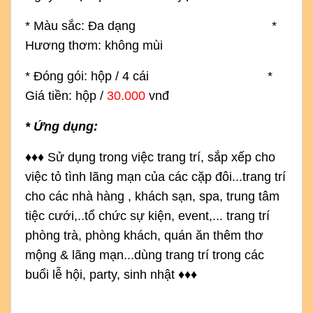
* Màu sắc: Đa dạng *
Hương thơm: không mùi
* Đóng gói: hộp / 4 cái *
Giá tiền: hộp /
30.000
vnđ
* Ứng dụng:
♦
♦
♦
S
ử dụng trong việc trang trí, sắp xếp cho 
việc tỏ tình lãng mạn của các cặp đôi...trang trí 
cho các nhà hàng , khách sạn, spa, trung tâm 
tiệc cưới,..tổ chức sự kiện, event,... trang trí 
phòng trà, phòng khách, quán ăn thêm thơ 
mộng & lãng mạn...dùng trang trí trong các 
buổi lễ hội, party, sinh nhật 
♦
♦
♦