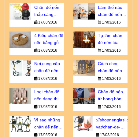
Chân đế nến
Làm thế nào
thắp sáng
chân đế nến
thành phố
trở thành vật
17/03/2016
17/03/2016
ngàn sao giá
không thể
bao nhiêu?
4 Kiểu chân đế
thiếu?
Tự làm chân
nến bằng gỗ
đế nến tỏa
bạn không thể
hương dịu êm
17/03/2016
17/03/2016
bỏ qua
Nơi cung cấp
Cách chọn
chân đế nến
chân đế nến
giá sỉ chiết
tôn vinh vẻ đẹp
17/03/2016
17/03/2016
khấu cao
nội thất
Loại chân đế
Chân đế nến
nến đang thịnh
từ bong bóng -
hành số 1 tại
sao lại không?
17/03/2016
17/03/2016
Châu u
Vì sao những
://shopnengiasi.com/
chân đế nến
vat/chan-de-
này luôn cháy
nen-go-khong-
17/03/2016
17/03/2016