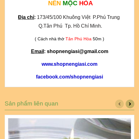
NẾN
MỘC
HỎA
Địa chỉ
:
173/45/100 Khuông Việt  P.Phú Trung 
 Q.Tân Phú  Tp. Hồ Chí Minh.
( Cách nhà thờ
Tân Phú Hòa
50m )
Email
: shopnengiasi@gmail.com
www.shopnengiasi.com
facebook.com/shopnengiasi
Sản phẩm liên quan