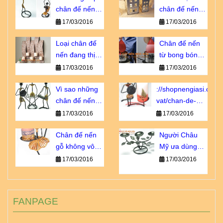
chân đế nến
chân đế nến
giá sỉ chiết
tôn vinh vẻ đẹp
17/03/2016
17/03/2016
khấu cao
nội thất
Loại chân đế
Chân đế nến
nến đang thịnh
từ bong bóng -
hành số 1 tại
sao lại không?
17/03/2016
17/03/2016
Châu u
Vì sao những
://shopnengiasi.com/
chân đế nến
vat/chan-de-
này luôn cháy
nen-go-khong-
17/03/2016
17/03/2016
hàng?
vo-dung-nhu-
Chân đế nến
ban-nghi.html
Người Châu
gỗ không vô
Mỹ ưa dùng
dụng như bạn
loại chân đế
17/03/2016
17/03/2016
nghĩ!
nến sắt nào?
FANPAGE