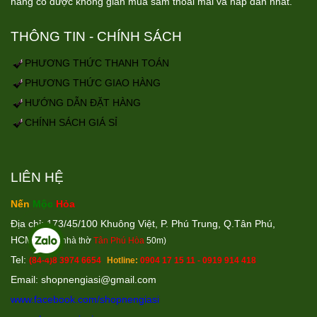
hàng có được không gian mua sắm thoải mái và hấp dẫn nhất.
THÔNG TIN - CHÍNH SÁCH
PHƯƠNG THỨC THANH TOÁN
PHƯƠNG THỨC GIAO HÀNG
HƯỚNG DẪN ĐẶT HÀNG
CHÍNH SÁCH GIÁ SỈ
LIÊN HỆ
Nến
Mộc
Hỏa
Địa chỉ: 173/45/100 Khuông Việt, P. Phú Trung, Q.Tân Phú,
HCM
(Cách nhà thờ
Tân Phú Hòa
50m)
Tel:
(84-4)8 3974 6654
Hotline:
0904 17 15 11 - 0919 914 418
Email: shopnengiasi@gmail.co
m
www.facebook.com/shopnengiasi