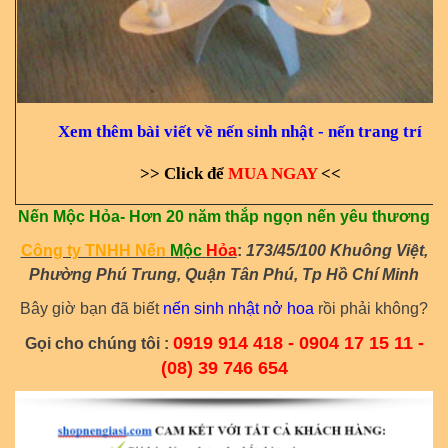
Xem thêm bài viết về nến sinh nhật - nến trang trí
>
> Click để 
MUA NGAY
<
<
Nến Mộc Hỏa- Hơn 20 năm thắp ngọn nến yêu thương
Công ty TNHH Nến
Mộc
Hỏa
:
173/45/100 Khuông Việt,
Phường Phú Trung, Quận Tân Phú, Tp Hồ Chí Minh
Bây giờ bạn đã biết
nến sinh nhật nở hoa
rồi phải không?
0919 914 418 - 0904 17 15 11 -
Gọi cho chúng tôi :
(08) 39 746 654