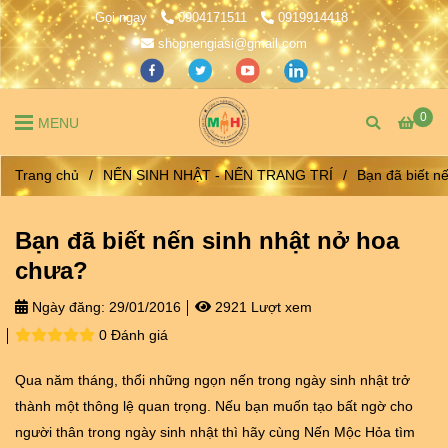
Gọi ngay
0904171511
0919914418
shopnengiasi@gmail.com
0
MENU
Trang chủ
/
NẾN SINH NHẬT - NẾN TRANG TRÍ
/
Bạn đã biết n
Bạn đã biết nến sinh nhật nở hoa
chưa?
Ngày đăng:
29/01/2016
2921 Lượt xem
0 Đánh giá
Qua năm tháng, thổi những ngọn nến trong ngày sinh nhật trở
thành một thông lệ quan trọng. Nếu bạn muốn tạo bất ngờ cho
người thân trong ngày sinh nhật thì hãy cùng Nến Mộc Hỏa tìm