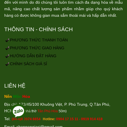
đến với mình do đó chúng tôi luôn tìm cách đa dạng hóa về mẫu
mã, nâng cao chất lượng sản phẩm nhằm giúp cho quý khách
hàng có được không gian mua sắm thoải mái và hấp dẫn nhất.
THÔNG TIN - CHÍNH SÁCH
PHƯƠNG THỨC THANH TOÁN
PHƯƠNG THỨC GIAO HÀNG
HƯỚNG DẪN ĐẶT HÀNG
CHÍNH SÁCH GIÁ SỈ
LIÊN HỆ
Nến
Mộc
Hỏa
Địa chỉ: 173/45/100 Khuông Việt, P. Phú Trung, Q.Tân Phú,
HCM
(Cách nhà thờ
Tân Phú Hòa
50m)
Tel:
(84-4)8 3974 6654
Hotline:
0904 17 15 11 - 0919 914 418
Email: shopnengiasi@gmail.co
m