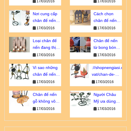
bạn không thể
hương dịu êm
17/03/2016
17/03/2016
bỏ qua
Nơi cung cấp
Cách chọn
chân đế nến
chân đế nến
giá sỉ chiết
tôn vinh vẻ đẹp
17/03/2016
17/03/2016
khấu cao
nội thất
Loại chân đế
Chân đế nến
nến đang thịnh
từ bong bóng -
hành số 1 tại
sao lại không?
17/03/2016
17/03/2016
Châu u
Vì sao những
://shopnengiasi.com/
chân đế nến
vat/chan-de-
này luôn cháy
nen-go-khong-
17/03/2016
17/03/2016
hàng?
vo-dung-nhu-
Chân đế nến
ban-nghi.html
Người Châu
gỗ không vô
Mỹ ưa dùng
dụng như bạn
loại chân đế
17/03/2016
17/03/2016
nghĩ!
nến sắt nào?