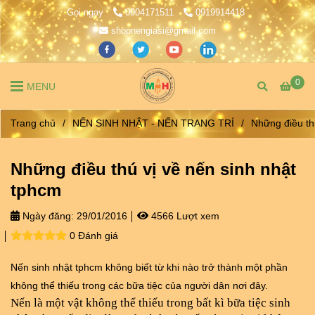
Gọi ngay
0904171511
0919914418
shopnengiasi@gmail.com
0
MENU
Trang chủ
/
NẾN SINH NHẬT - NẾN TRANG TRÍ
/
Những điều th
Những điều thú vị về nến sinh nhật
tphcm
Ngày đăng:
29/01/2016
4566 Lượt xem
0 Đánh giá
Nến sinh nhật tphcm không biết từ khi nào trở thành một phần
không thể thiếu trong các bữa tiệc của người dân nơi đây.
Nến là một vật không thể thiếu trong bất kì bữa tiệc sinh 