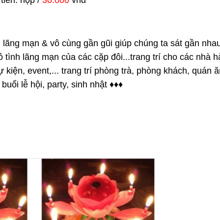
 tiền: hộp /
30.000
vnđ
 lãng mạn & vô cùng gần gũi giúp chúng ta sát gần nha
tỏ tình lãng mạn của các cặp đôi...trang trí cho các nhà hà
ự kiện, event,... trang trí phòng trà, phòng khách, quán ă
uổi lễ hội, party, sinh nhật 
♦
♦
♦