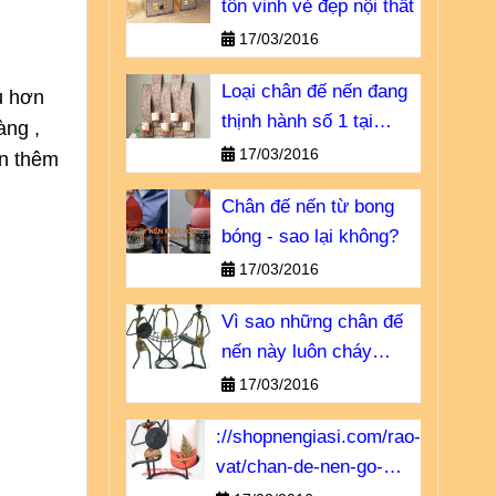
tôn vinh vẻ đẹp nội thất
17/03/2016
Loại chân đế nến đang
u hơn
thịnh hành số 1 tại
ng , 
Châu u
17/03/2016
n thêm 
Chân đế nến từ bong
bóng - sao lại không?
17/03/2016
Vì sao những chân đế
nến này luôn cháy
hàng?
17/03/2016
://shopnengiasi.com/rao-
vat/chan-de-nen-go-