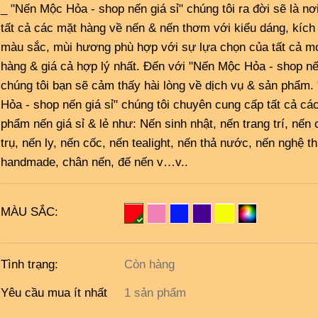
_ "Nến Mộc Hỏa - shop nến giá sỉ" chúng tôi ra đời sẽ là nơ
tất cả các mặt hàng về nến & nến thơm với kiểu dáng, kích
màu sắc, mùi hương phù hợp với sự lựa chọn của tất cả m
hàng & giá cả hợp lý nhất. Đến với "Nến Mộc Hỏa - shop nến
chúng tôi bạn sẽ cảm thấy hài lòng về dịch vụ & sản phẩm
Hỏa - shop nến giá sỉ" chúng tôi chuyên cung cấp tất cả cá
phẩm nến giá sỉ & lẻ như: Nến sinh nhật, nến trang trí, nến 
trụ, nến ly, nến cốc, nến tealight, nến thả nước, nến nghệ t
handmade, chân nến, đế nến v…v..
MÀU SẮC:
Tình trạng:
Còn hàng
Yêu cầu mua ít nhất
1 sản phẩm