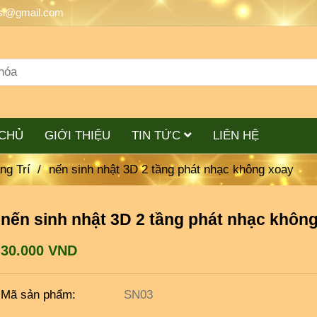
si@gmail.com
CHỦ
GIỚI THIỆU
TIN TỨC
LIÊN HỆ
ng Trí
/
nến sinh nhật 3D 2 tầng phát nhạc không xoay
nến sinh nhật 3D 2 tầng phát nhạc khôn
30.000 VND
Mã sản phẩm:
SN03