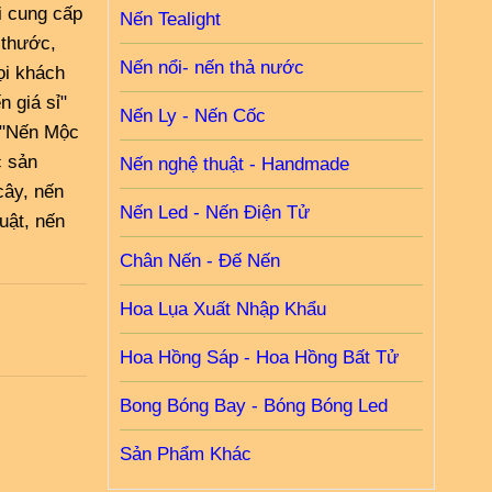
i cung cấp
Nến Tealight
 thước,
Nến nổi- nến thả nước
ọi khách
 giá sỉ"
Nến Ly - Nến Cốc
. "Nến Mộc
c sản
Nến nghệ thuật - Handmade
cây, nến
Nến Led - Nến Điện Tử
huật, nến
Chân Nến - Đế Nến
Hoa Lụa Xuất Nhập Khẩu
Hoa Hồng Sáp - Hoa Hồng Bất Tử
Bong Bóng Bay - Bóng Bóng Led
Sản Phẩm Khác