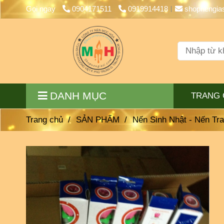
Gọi ngay
0904171511
0919914418
shopnengia
DANH MỤC
TRANG 
Trang chủ
/
SẢN PHẨM
/
Nến Sinh Nhật - Nến Tra