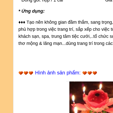
* Đóng gói: hộp / 1 cái
* Giá
* Ứng dụng:
♦
♦
♦
Tạo nên không gian đầm thắm, sang trọng,
phù hợp
 trong việc trang trí, sắp xếp cho việc 
khách sạn, spa, trung tâm tiệc cưới,..tổ chức s
thơ mộng & lãng mạn...dùng trang trí trong các b
Hình ảnh sản phẩm: