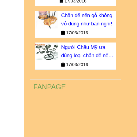
khong-vo-dung-nhu-ban-
17/03/2016
nghi.html
Chân đế nến gỗ không
vô dụng như bạn nghĩ!
17/03/2016
Người Châu Mỹ ưa
dùng loại chân đế nến
sắt nào?
17/03/2016
FANPAGE