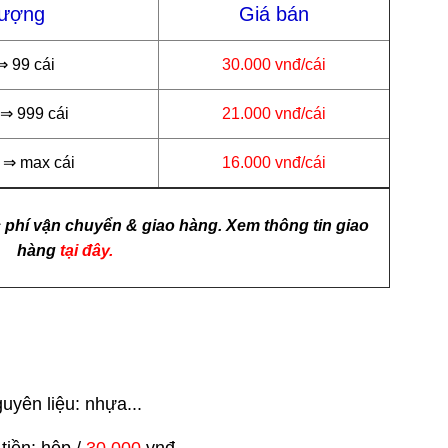
lượng
Giá bán
⇒ 99 cái
30.000 vnđ/cái
 ⇒ 999 cái
21.000 vnđ/cái
 ⇒ max cái
16.000 vnđ/cái
 phí vận chuyển & giao hàng. Xem thông tin giao
hàng
tại đây.
uyên liệu: nhựa...