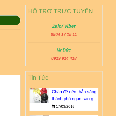
HỖ TRỢ TRỰC TUYẾN
Zalo/ Viber
0904 17 15 11
Mr Đức
0919 914 418
Tin Tức
Chân đế nến thắp sáng
thành phố ngàn sao giá
bao nhiêu?
17/03/2016