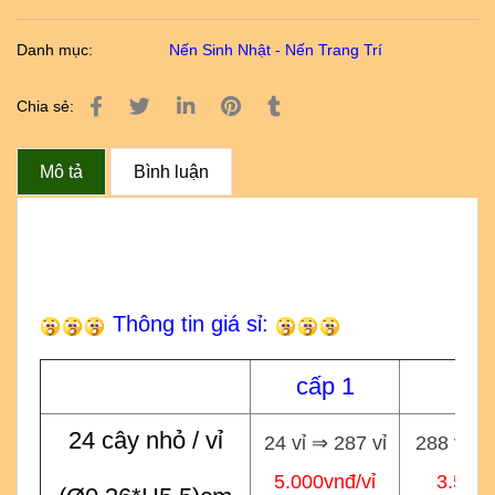
Danh mục:
Nến Sinh Nhật - Nến Trang Trí
Chia sẻ:
Mô tả
Bình luận
Thông tin giá sỉ:
cấp 1
cấp
24 cây nhỏ / vỉ
24 vỉ ⇒ 287 vỉ
288 vỉ ⇒
5.000vnđ/vỉ
3.500v