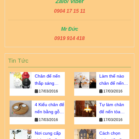
Zalo/ Viber
0904 17 15 11
Mr Đức
0919 914 418
Tin Tức
Chân đế nến
Làm thế nào
thắp sáng
chân đế nến
thành phố
trở thành vật
17/03/2016
17/03/2016
ngàn sao giá
không thể
bao nhiêu?
4 Kiểu chân đế
thiếu?
Tự làm chân
nến bằng gỗ
đế nến tỏa
bạn không thể
hương dịu êm
17/03/2016
17/03/2016
bỏ qua
Nơi cung cấp
Cách chọn