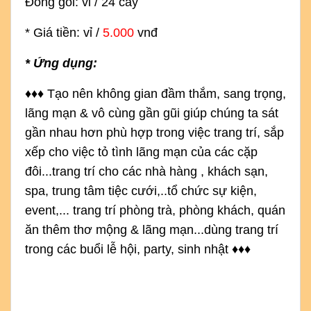
Đóng gói: vỉ / 24 cây
* Giá tiền: vỉ /
5.000
vnđ
* Ứng dụng:
♦
♦
♦
Tạo nên không gian đầm thắm, sang trọng,
lãng mạn & vô cùng gần gũi giúp chúng ta sát
gần nhau hơn phù hợp
 trong việc trang trí, sắp 
xếp cho việc tỏ tình lãng mạn của các cặp 
đôi...trang trí cho các nhà hàng , khách sạn, 
spa, trung tâm tiệc cưới,..tổ chức sự kiện, 
event,... trang trí phòng trà, phòng khách, quán 
ăn thêm thơ mộng & lãng mạn...dùng trang trí 
trong các buổi lễ hội, party, sinh nhật 
♦
♦
♦