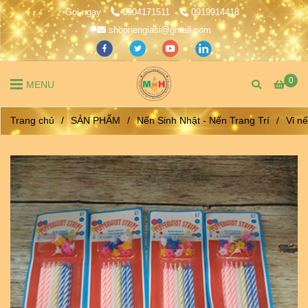
Gọi ngay
0904171511
0919914418
shopnengiasi@gmail.com
0
MENU
Trang chủ
/
SẢN PHẨM
/
Nến Sinh Nhật - Nến Trang Trí
/
Vỉ n