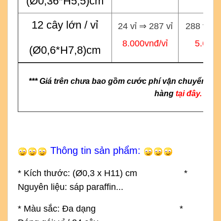
(Ø0,36*H5,5)cm
12 cây lớn / vỉ
24 vỉ ⇒ 287 vỉ
288 vỉ ⇒
8.000vnđ/vỉ
5.600v
(Ø0,6*H7,8)cm
*** Giá trên chưa bao gồm cước phí vận chuyển & g
hàng
tại đây.
Thông tin sản phẩm:
* Kích thước: (
Ø0,3 x H11) cm
*
Nguyên liệu: sáp paraffin...
* Màu sắc: Đa dạng
*