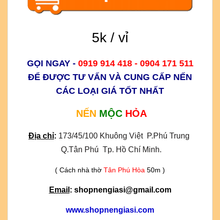
5k / vỉ
GỌI NGAY -
0919 914 418 - 0904 171 511
ĐỂ ĐƯỢC TƯ VẤN VÀ CUNG CẤP NẾN
CÁC LOẠI GIÁ TỐT NHẤT
NẾN
MỘC
HỎA
Địa chỉ
:
173/45/100 Khuông Việt  P.Phú Trung 
 Q.Tân Phú  Tp. Hồ Chí Minh.
( Cách nhà thờ
Tân Phú Hòa
50m )
Email
: shopnengiasi@gmail.com
www.shopnengiasi.com