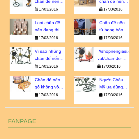
chân đế nến
chân đế nến
giá sỉ chiết
tôn vinh vẻ đẹp
17/03/2016
17/03/2016
khấu cao
nội thất
Loại chân đế
Chân đế nến
nến đang thịnh
từ bong bóng -
hành số 1 tại
sao lại không?
17/03/2016
17/03/2016
Châu u
Vì sao những
://shopnengiasi.com/
chân đế nến
vat/chan-de-
này luôn cháy
nen-go-khong-
17/03/2016
17/03/2016
hàng?
vo-dung-nhu-
Chân đế nến
ban-nghi.html
Người Châu
gỗ không vô
Mỹ ưa dùng
dụng như bạn
loại chân đế
17/03/2016
17/03/2016
nghĩ!
nến sắt nào?
FANPAGE