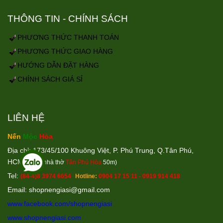
THÔNG TIN - CHÍNH SÁCH
PHƯƠNG THỨC THANH TOÁN
PHƯƠNG THỨC GIAO HÀNG
HƯỚNG DẪN ĐẶT HÀNG
CHÍNH SÁCH GIÁ SỈ
LIÊN HỆ
Nến
Mộc
Hỏa
Địa chỉ: 173/45/100 Khuông Việt, P. Phú Trung, Q.Tân Phú,
HCM
(Cách nhà thờ
Tân Phú Hòa
50m)
Tel:
(84-4)8 3974 6654
Hotline:
0904 17 15 11 - 0919 914 418
Email: shopnengiasi@gmail.co
m
www.facebook.com/shopnengiasi
www.shopnengiasi.com