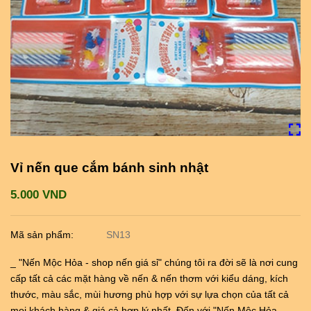
Vỉ nến que cắm bánh sinh nhật
5.000 VND
Mã sản phẩm:
SN13
_ "Nến Mộc Hỏa - shop nến giá sỉ" chúng tôi ra đời sẽ là nơi cung
cấp tất cả các mặt hàng về nến & nến thơm với kiểu dáng, kích
thước, màu sắc, mùi hương phù hợp với sự lựa chọn của tất cả
mọi khách hàng & giá cả hợp lý nhất. Đến với "Nến Mộc Hỏa -