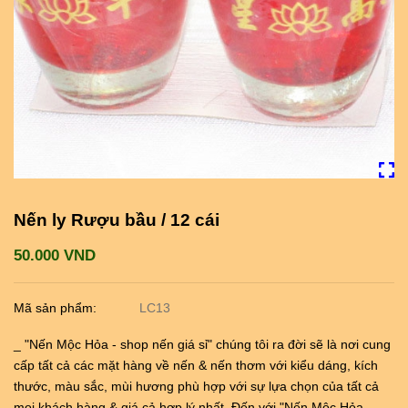
Nến ly Rượu bầu / 12 cái
50.000 VND
Mã sản phẩm:
LC13
_ "Nến Mộc Hỏa - shop nến giá sỉ" chúng tôi ra đời sẽ là nơi cung
cấp tất cả các mặt hàng về nến & nến thơm với kiểu dáng, kích
thước, màu sắc, mùi hương phù hợp với sự lựa chọn của tất cả
mọi khách hàng & giá cả hợp lý nhất. Đến với "Nến Mộc Hỏa -