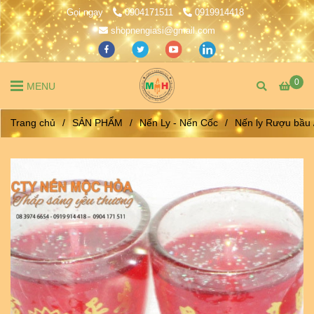
Gọi ngay
0904171511
0919914418
shopnengiasi@gmail.com
0
MENU
Trang chủ
/
SẢN PHẨM
/
Nến Ly - Nến Cốc
/
Nến ly Rượu bầu /