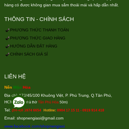
hàng có được không gian mua sắm thoải mái và hấp dẫn nhất.
THÔNG TIN - CHÍNH SÁCH
PHƯƠNG THỨC THANH TOÁN
PHƯƠNG THỨC GIAO HÀNG
HƯỚNG DẪN ĐẶT HÀNG
CHÍNH SÁCH GIÁ SỈ
LIÊN HỆ
Nến
Mộc
Hỏa
Địa chỉ: 173/45/100 Khuông Việt, P. Phú Trung, Q.Tân Phú,
HCM
(Cách nhà thờ
Tân Phú Hòa
50m)
Tel:
(84-4)8 3974 6654
Hotline:
0904 17 15 11 - 0919 914 418
Email: shopnengiasi@gmail.co
m
www.facebook.com/shopnengiasi