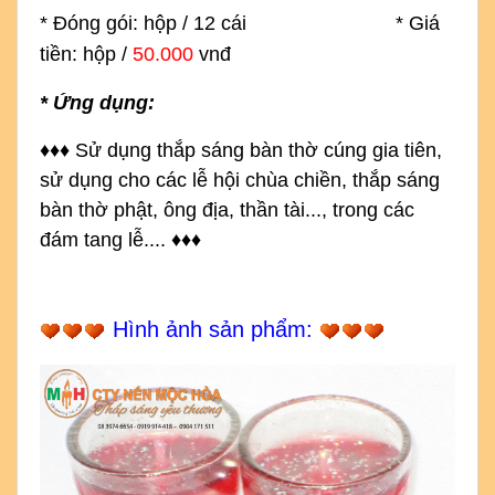
* Đóng gói: hộp / 12 cái * Giá
tiền: hộp /
50.000
vnđ
* Ứng dụng:
♦
♦
♦
S
ử dụng thắp sáng bàn thờ cúng gia tiên, 
sử dụng cho các lễ hội chùa chiền, thắp sáng 
bàn thờ phật, ông địa, thần tài..., trong các 
đám tang lễ....
♦
♦
♦
Hình ảnh sản phẩm: