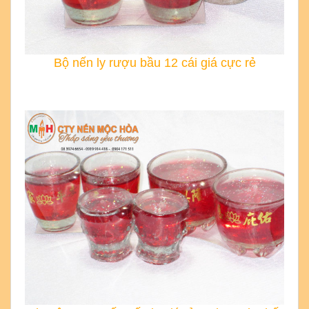
Bộ nến ly rượu bầu 12 cái giá cực rẻ