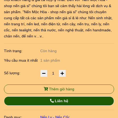
shop nến giá sỉ" chúng tôi bạn sẽ cảm thấy hài lòng về dịch vụ &
sản phẩm. "Nến Mộc Hỏa - shop nến giá sỉ" chúng tôi chuyên
cung cấp tất cả các sản phẩm nến giá sỉ & lẻ như: Nến sinh nhật,
nến trang trí, nến led, nến điện tử, nến cây, nến trụ, nến ly, nến
cốc, nến tealight, nến thả nước, nến nghệ thuật, nến handmade,
chân nến, đế nến v…v..
Tình trạng:
Còn hàng
Yêu cầu mua ít nhất
1 sản phẩm
Số lượng:
Thêm giỏ hàng
Liên hệ
Danh mục:
Nến Ly - Nến Cốc