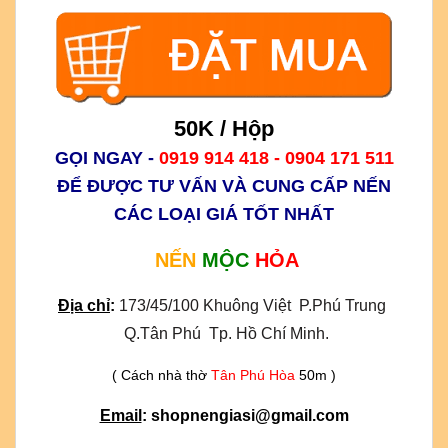
50K / Hộp
GỌI NGAY -
0919 914 418 - 0904 171 511
ĐỂ ĐƯỢC TƯ VẤN VÀ CUNG CẤP NẾN
CÁC LOẠI GIÁ TỐT NHẤT
NẾN
MỘC
HỎA
Địa chỉ
:
173/45/100 Khuông Việt  P.Phú Trung 
 Q.Tân Phú  Tp. Hồ Chí Minh.
( Cách nhà thờ
Tân Phú Hòa
50m )
Email
: shopnengiasi@gmail.com