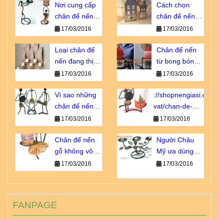
Nơi cung cấp
Cách chọn
chân đế nến
chân đế nến
giá sỉ chiết
tôn vinh vẻ đẹp
17/03/2016
17/03/2016
khấu cao
nội thất
Loại chân đế
Chân đế nến
nến đang thịnh
từ bong bóng -
hành số 1 tại
sao lại không?
17/03/2016
17/03/2016
Châu u
Vì sao những
://shopnengiasi.com/
chân đế nến
vat/chan-de-
này luôn cháy
nen-go-khong-
17/03/2016
17/03/2016
hàng?
vo-dung-nhu-
Chân đế nến
ban-nghi.html
Người Châu
gỗ không vô
Mỹ ưa dùng
dụng như bạn
loại chân đế
17/03/2016
17/03/2016
nghĩ!
nến sắt nào?
FANPAGE