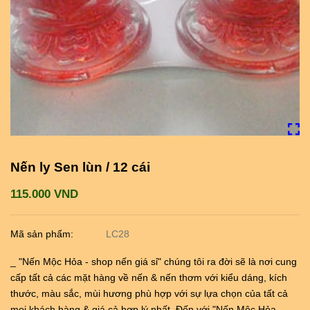
Nến ly Sen lùn / 12 cái
115.000 VND
Mã sản phẩm:
LC28
_ "Nến Mộc Hỏa - shop nến giá sỉ" chúng tôi ra đời sẽ là nơi cung
cấp tất cả các mặt hàng về nến & nến thơm với kiểu dáng, kích
thước, màu sắc, mùi hương phù hợp với sự lựa chọn của tất cả
mọi khách hàng & giá cả hợp lý nhất. Đến với "Nến Mộc Hỏa -