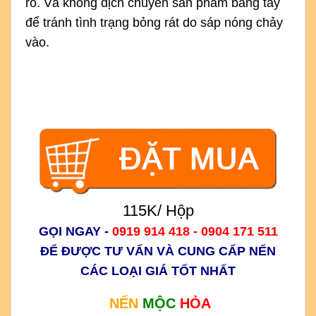
ro. Và không dịch chuyển sản phẩm bằng tay
để tránh tình trạng bỏng rát do sáp nóng chảy
vào.
115K/ Hộp
GỌI NGAY -
0919 914 418 - 0904 171 511
ĐỂ ĐƯỢC TƯ VẤN VÀ CUNG CẤP NẾN
CÁC LOẠI GIÁ TỐT NHẤT
NẾN
MỘC
HỎA