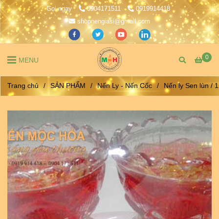
Gọi ngay
0904171511
0919914418
shopnengiasi@gmail.com
0
MENU
Trang chủ
/
SẢN PHẨM
/
Nến Ly - Nến Cốc
/
Nến ly Sen lùn / 1