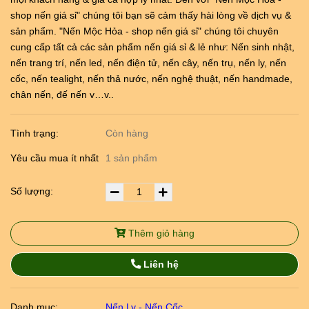
shop nến giá sỉ" chúng tôi bạn sẽ cảm thấy hài lòng về dịch vụ &
sản phẩm. "Nến Mộc Hỏa - shop nến giá sỉ" chúng tôi chuyên
cung cấp tất cả các sản phẩm nến giá sỉ & lẻ như: Nến sinh nhật,
nến trang trí, nến led, nến điện tử, nến cây, nến trụ, nến ly, nến
cốc, nến tealight, nến thả nước, nến nghệ thuật, nến handmade,
chân nến, đế nến v…v..
Tình trạng:
Còn hàng
Yêu cầu mua ít nhất
1 sản phẩm
Số lượng:
Thêm giỏ hàng
Liên hệ
Danh mục:
Nến Ly - Nến Cốc