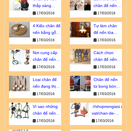
thắp sáng
chân đế nến
thành phố
trở thành vật
17/03/2016
17/03/2016
ngàn sao giá
không thể
bao nhiêu?
4 Kiểu chân đế
thiếu?
Tự làm chân
nến bằng gỗ
đế nến tỏa
bạn không thể
hương dịu êm
17/03/2016
17/03/2016
bỏ qua
Nơi cung cấp
Cách chọn
chân đế nến
chân đế nến
giá sỉ chiết
tôn vinh vẻ đẹp
17/03/2016
17/03/2016
khấu cao
nội thất
Loại chân đế
Chân đế nến
nến đang thịnh
từ bong bóng -
hành số 1 tại
sao lại không?
17/03/2016
17/03/2016
Châu u
Vì sao những
://shopnengiasi.com/
chân đế nến
vat/chan-de-
này luôn cháy
nen-go-khong-
17/03/2016
17/03/2016
hàng?
vo-dung-nhu-