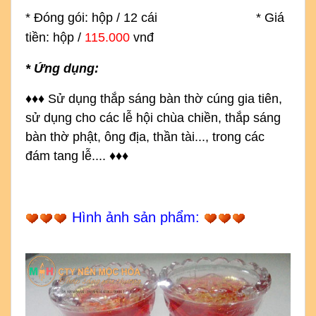
* Đóng gói: hộp / 12 cái * Giá
tiền: hộp /
115.000
vnđ
* Ứng dụng:
♦
♦
♦
S
ử dụng thắp sáng bàn thờ cúng gia tiên, 
sử dụng cho các lễ hội chùa chiền, thắp sáng 
bàn thờ phật, ông địa, thần tài..., trong các 
đám tang lễ....
♦
♦
♦
Hình ảnh sản phẩm: