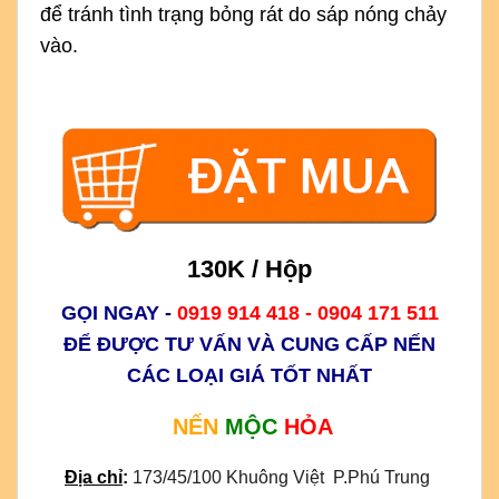
để tránh tình trạng bỏng rát do sáp nóng chảy
vào.
130K / Hộp
GỌI NGAY -
0919 914 418 - 0904 171 511
ĐỂ ĐƯỢC TƯ VẤN VÀ CUNG CẤP NẾN
CÁC LOẠI GIÁ TỐT NHẤT
NẾN
MỘC
HỎA
Địa chỉ
:
173/45/100 Khuông Việt  P.Phú Trung 