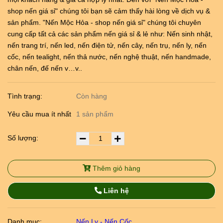
shop nến giá sỉ" chúng tôi bạn sẽ cảm thấy hài lòng về dịch vụ &
sản phẩm. "Nến Mộc Hỏa - shop nến giá sỉ" chúng tôi chuyên
cung cấp tất cả các sản phẩm nến giá sỉ & lẻ như: Nến sinh nhật,
nến trang trí, nến led, nến điện tử, nến cây, nến trụ, nến ly, nến
cốc, nến tealight, nến thả nước, nến nghệ thuật, nến handmade,
chân nến, đế nến v…v..
Tình trạng:
Còn hàng
Yêu cầu mua ít nhất
1 sản phẩm
Số lượng:
Thêm giỏ hàng
Liên hệ
Danh mục:
Nến Ly - Nến Cốc