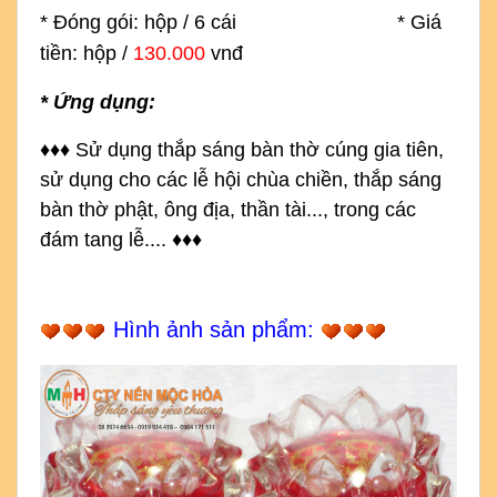
* Đóng gói: hộp / 6 cái * Giá
tiền: hộp /
130.000
vnđ
* Ứng dụng:
♦
♦
♦
S
ử dụng thắp sáng bàn thờ cúng gia tiên, 
sử dụng cho các lễ hội chùa chiền, thắp sáng 
bàn thờ phật, ông địa, thần tài..., trong các 
đám tang lễ....
♦
♦
♦
Hình ảnh sản phẩm: