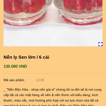
Nến ly Sen lớn / 6 cái
130.000 VND
Mã sản phẩm:
LC26
_ "Nến Mộc Hỏa - shop nến giá sỉ" chúng tôi ra đời sẽ là nơi cung
cấp tất cả các mặt hàng về nến & nến thơm với kiểu dáng, kích
thước, màu sắc, mùi hương phù hợp với sự lựa chọn của tất cả
mọi khách hàng & giá cả hợp lý nhất. Đến với "Nến Mộc Hỏa -