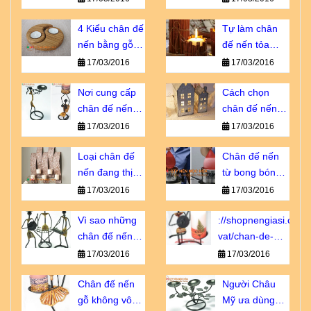
ngàn sao giá
không thể
bao nhiêu?
4 Kiểu chân đế
thiếu?
Tự làm chân
nến bằng gỗ
đế nến tỏa
bạn không thể
hương dịu êm
17/03/2016
17/03/2016
bỏ qua
Nơi cung cấp
Cách chọn
chân đế nến
chân đế nến
giá sỉ chiết
tôn vinh vẻ đẹp
17/03/2016
17/03/2016
khấu cao
nội thất
Loại chân đế
Chân đế nến
nến đang thịnh
từ bong bóng -
hành số 1 tại
sao lại không?
17/03/2016
17/03/2016
Châu u
Vì sao những
://shopnengiasi.com/
chân đế nến
vat/chan-de-
này luôn cháy
nen-go-khong-
17/03/2016
17/03/2016
hàng?
vo-dung-nhu-
Chân đế nến
ban-nghi.html
Người Châu
gỗ không vô
Mỹ ưa dùng