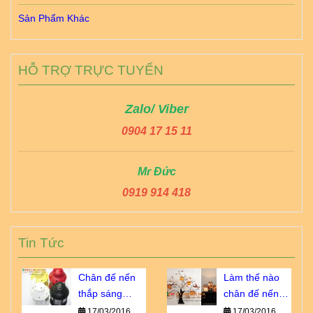
Sản Phẩm Khác
HỖ TRỢ TRỰC TUYẾN
Zalo/ Viber
0904 17 15 11
Mr Đức
0919 914 418
Tin Tức
Chân đế nến
Làm thế nào
thắp sáng
chân đế nến
thành phố
trở thành vật
17/03/2016
17/03/2016