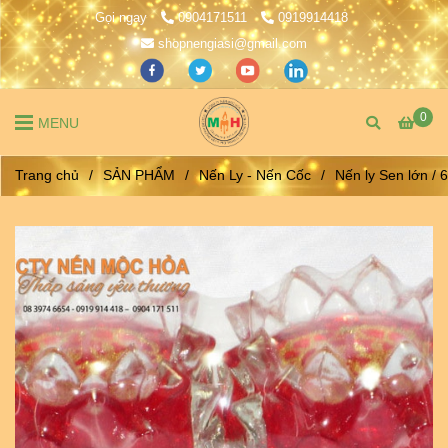
Gọi ngay
0904171511
0919914418
shopnengiasi@gmail.com
0
MENU
Trang chủ
/
SẢN PHẨM
/
Nến Ly - Nến Cốc
/
Nến ly Sen lớn / 6